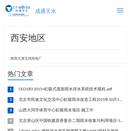
Toggle
成通天水
naviga
西安地区
陕西大唐宝鸡热电厂
热门文章
1
CECS183-2015+虹吸式屋面雨水排水系统技术规程.pdf
2
北京市民族文化交流中心虹吸雨水改造工程2015年10月19日成功签约-筹建中
3
山西大同市体育中心虹吸雨水项目-施工中
4
北京房山区中国铁建原香曼谷二期雨水收集与利用项目-10月竣工