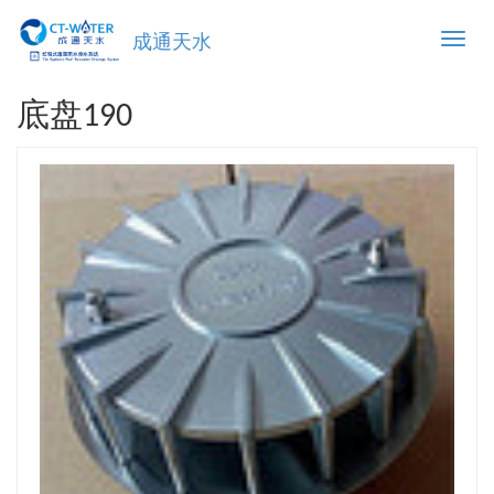
Toggle
成通天水
naviga
底盘190